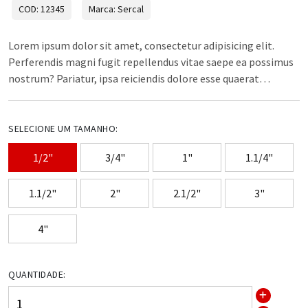
COD: 12345
Marca: Sercal
Lorem ipsum dolor sit amet, consectetur adipisicing elit.
Perferendis magni fugit repellendus vitae saepe ea possimus
nostrum? Pariatur, ipsa reiciendis dolore esse quaerat
consequatur amet quos! Voluptate necessitatibus
doloremque et.
SELECIONE UM TAMANHO:
1/2"
3/4"
1"
1.1/4"
1.1/2"
2"
2.1/2"
3"
4"
QUANTIDADE: