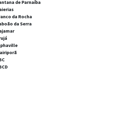
antana de Parnaíba
aierias
ranco da Rocha
aboão da Serra
ajamar
rujá
lphaville
airiporã
BC
BCD