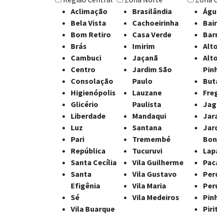
Aclimação
Brasilândia
Águ
Bela Vista
Cachoeirinha
Bai
Bom Retiro
Casa Verde
Bar
Brás
Imirim
Alt
Cambuci
Jaçanã
Alt
Centro
Jardim São
Pin
Consolação
Paulo
But
Higienópolis
Lauzane
Fre
Glicério
Paulista
Jag
Liberdade
Mandaqui
Jar
Luz
Santana
Jar
Pari
Tremembé
Bonf
República
Tucuruvi
Lap
Santa Cecília
Vila Guilherme
Pac
Santa
Vila Gustavo
Per
Efigênia
Vila Maria
Per
Sé
Vila Medeiros
Pin
Vila Buarque
Piri