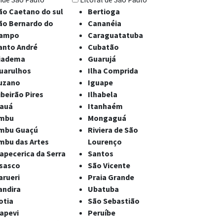
ão Caetano do sul
Bertioga
ão Bernardo do
Cananéia
ampo
Caraguatatuba
anto André
Cubatão
iadema
Guarujá
uarulhos
Ilha Comprida
uzano
Iguape
ibeirão Pires
Ilhabela
auá
Itanhaém
mbu
Mongaguá
mbu Guaçú
Riviera de São
mbu das Artes
Lourenço
tapecerica da Serra
Santos
sasco
São Vicente
arueri
Praia Grande
andira
Ubatuba
otia
São Sebastião
tapevi
Peruíbe