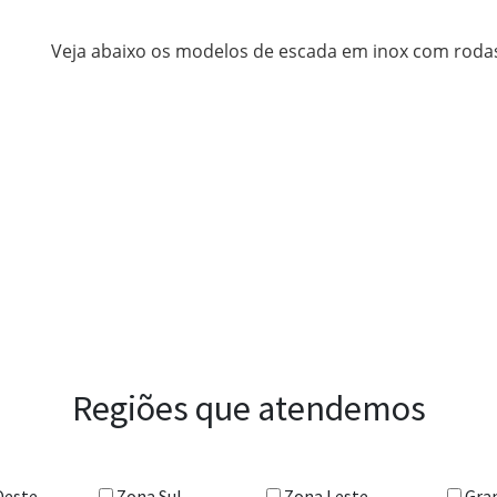
Veja abaixo os modelos de escada em inox com rodas 
Regiões que atendemos
Oeste
Zona Sul
Zona Leste
Gra