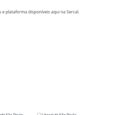
e plataforma disponíveis aqui na Sercal.
nde São Paulo
Litoral de São Paulo