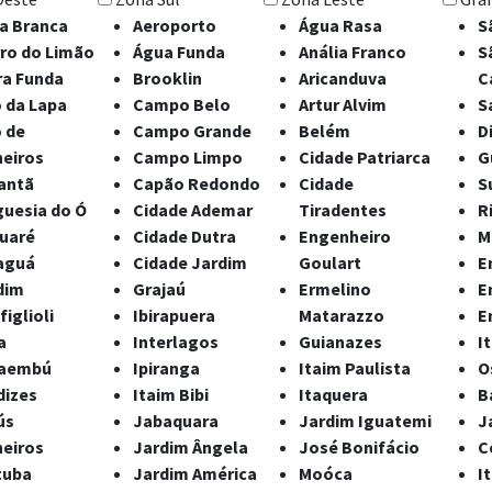
a Branca
Aeroporto
Água Rasa
S
rro do Limão
Água Funda
Anália Franco
S
ra Funda
Brooklin
Aricanduva
C
o da Lapa
Campo Belo
Artur Alvim
S
o de
Campo Grande
Belém
D
heiros
Campo Limpo
Cidade Patriarca
G
antã
Capão Redondo
Cidade
S
guesia do Ó
Cidade Ademar
Tiradentes
R
uaré
Cidade Dutra
Engenheiro
M
aguá
Cidade Jardim
Goulart
E
dim
Grajaú
Ermelino
E
iglioli
Ibirapuera
Matarazzo
E
a
Interlagos
Guianazes
I
aembú
Ipiranga
Itaim Paulista
O
dizes
Itaim Bibi
Itaquera
B
ús
Jabaquara
Jardim Iguatemi
J
heiros
Jardim Ângela
José Bonifácio
C
tuba
Jardim América
Moóca
I