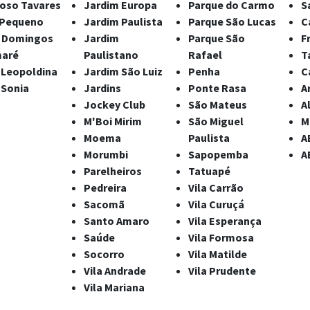
oso Tavares
Jardim Europa
Parque do Carmo
S
 Pequeno
Jardim Paulista
Parque São Lucas
C
 Domingos
Jardim
Parque São
F
aré
Paulistano
Rafael
T
a Leopoldina
Jardim São Luiz
Penha
C
 Sonia
Jardins
Ponte Rasa
A
Jockey Club
São Mateus
A
M'Boi Mirim
São Miguel
M
Moema
Paulista
A
Morumbi
Sapopemba
A
Parelheiros
Tatuapé
Pedreira
Vila Carrão
Sacomã
Vila Curuçá
Santo Amaro
Vila Esperança
Saúde
Vila Formosa
Socorro
Vila Matilde
Vila Andrade
Vila Prudente
Vila Mariana